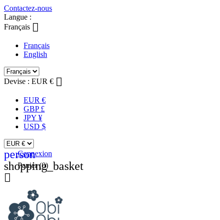
Contactez-nous
Langue :

Français
Français
English

Devise :
EUR €
EUR €
GBP £
JPY ¥
USD $
person
Connexion
shopping_basket
Panier
(0)
