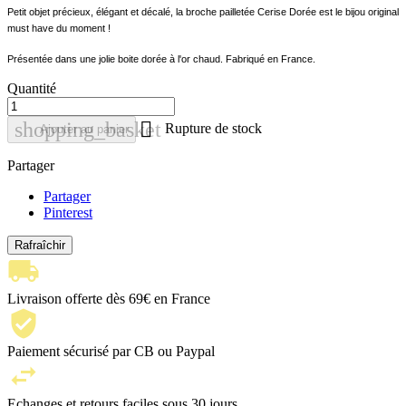
Petit objet précieux, élégant et décalé, la broche pailletée Cerise Dorée est le bijou original
must have du moment !
Présentée dans une jolie boite dorée à l'or chaud. Fabriqué en France.
Quantité

shopping_basket
Rupture de stock
Ajouter au panier
Partager
Partager
Pinterest
Livraison offerte dès 69€ en France
Paiement sécurisé par CB ou Paypal
Echanges et retours faciles sous 30 jours