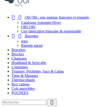


Obi Obi : une marque française et engagée
Catalogue Automne-Hiver
OBI OBI
Une fabrication française & responsable


Barrettes
retro
Barrette nœud
Bracelets
Broches
Chapeaux
Headband & Serre-tête
Couronnes
Trousses, Pochettes, Sacs & Cabas
Tutus & Masques
Thermocollants
Box cadeau
Cols amovibles
POUPEES
