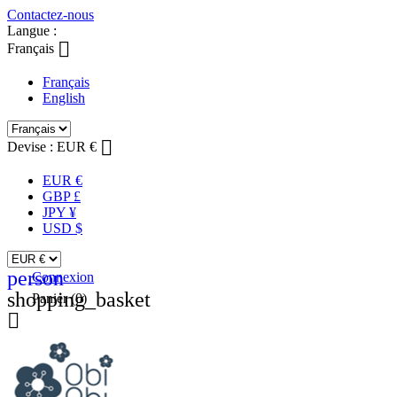
Contactez-nous
Langue :

Français
Français
English

Devise :
EUR €
EUR €
GBP £
JPY ¥
USD $
person
Connexion
shopping_basket
Panier
(0)
