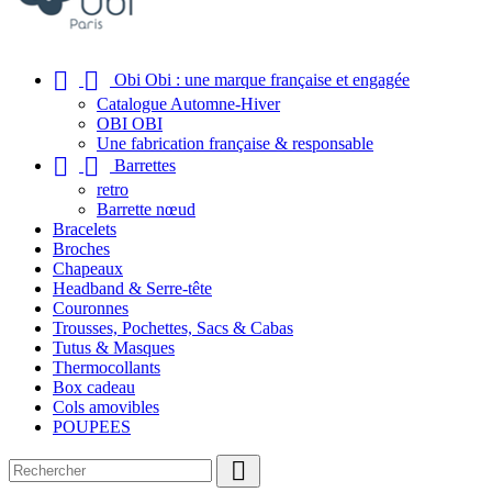


Obi Obi : une marque française et engagée
Catalogue Automne-Hiver
OBI OBI
Une fabrication française & responsable


Barrettes
retro
Barrette nœud
Bracelets
Broches
Chapeaux
Headband & Serre-tête
Couronnes
Trousses, Pochettes, Sacs & Cabas
Tutus & Masques
Thermocollants
Box cadeau
Cols amovibles
POUPEES
