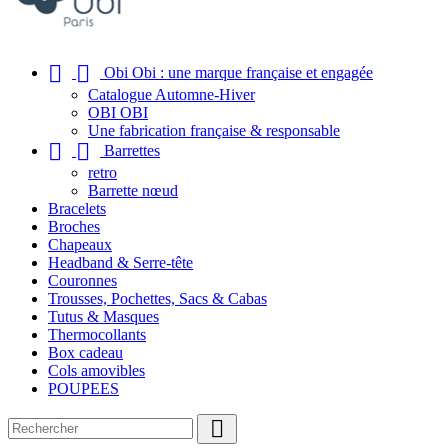


Obi Obi : une marque française et engagée
Catalogue Automne-Hiver
OBI OBI
Une fabrication française & responsable


Barrettes
retro
Barrette nœud
Bracelets
Broches
Chapeaux
Headband & Serre-tête
Couronnes
Trousses, Pochettes, Sacs & Cabas
Tutus & Masques
Thermocollants
Box cadeau
Cols amovibles
POUPEES
