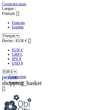
Contactez-nous
Langue :

Français
Français
English

Devise :
EUR €
EUR €
GBP £
JPY ¥
USD $
person
Connexion
shopping_basket
Panier
(0)
