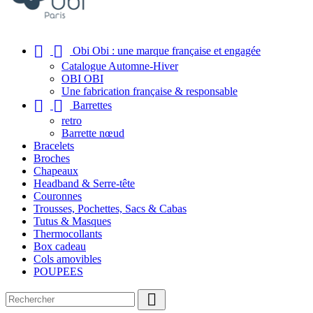


Obi Obi : une marque française et engagée
Catalogue Automne-Hiver
OBI OBI
Une fabrication française & responsable


Barrettes
retro
Barrette nœud
Bracelets
Broches
Chapeaux
Headband & Serre-tête
Couronnes
Trousses, Pochettes, Sacs & Cabas
Tutus & Masques
Thermocollants
Box cadeau
Cols amovibles
POUPEES
