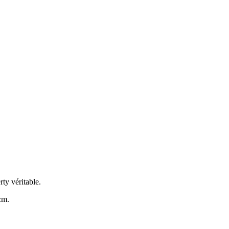
ty véritable.
cm.