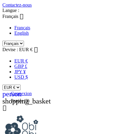
Contactez-nous
Langue :

Français
Français
English

Devise :
EUR €
EUR €
GBP £
JPY ¥
USD $
person
Connexion
shopping_basket
Panier
(0)
