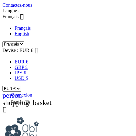
Contactez-nous
Langue :

Français
Français
English

Devise :
EUR €
EUR €
GBP £
JPY ¥
USD $
person
Connexion
shopping_basket
Panier
(0)
