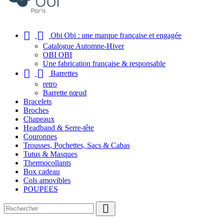


Obi Obi : une marque française et engagée
Catalogue Automne-Hiver
OBI OBI
Une fabrication française & responsable


Barrettes
retro
Barrette nœud
Bracelets
Broches
Chapeaux
Headband & Serre-tête
Couronnes
Trousses, Pochettes, Sacs & Cabas
Tutus & Masques
Thermocollants
Box cadeau
Cols amovibles
POUPEES
