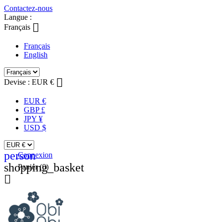
Contactez-nous
Langue :

Français
Français
English

Devise :
EUR €
EUR €
GBP £
JPY ¥
USD $
person
Connexion
shopping_basket
Panier
(0)
