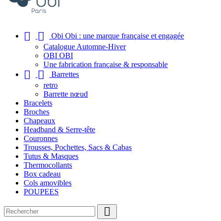


Obi Obi : une marque française et engagée
Catalogue Automne-Hiver
OBI OBI
Une fabrication française & responsable


Barrettes
retro
Barrette nœud
Bracelets
Broches
Chapeaux
Headband & Serre-tête
Couronnes
Trousses, Pochettes, Sacs & Cabas
Tutus & Masques
Thermocollants
Box cadeau
Cols amovibles
POUPEES
