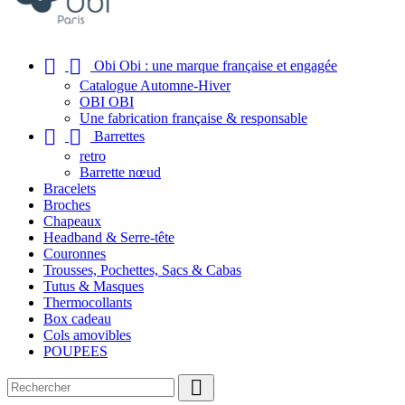


Obi Obi : une marque française et engagée
Catalogue Automne-Hiver
OBI OBI
Une fabrication française & responsable


Barrettes
retro
Barrette nœud
Bracelets
Broches
Chapeaux
Headband & Serre-tête
Couronnes
Trousses, Pochettes, Sacs & Cabas
Tutus & Masques
Thermocollants
Box cadeau
Cols amovibles
POUPEES
