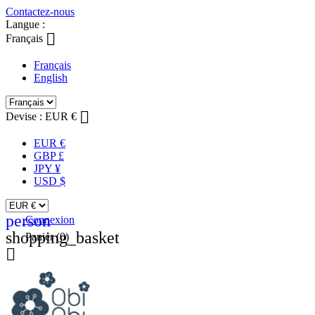
Contactez-nous
Langue :

Français
Français
English

Devise :
EUR €
EUR €
GBP £
JPY ¥
USD $
person
Connexion
shopping_basket
Panier
(0)
