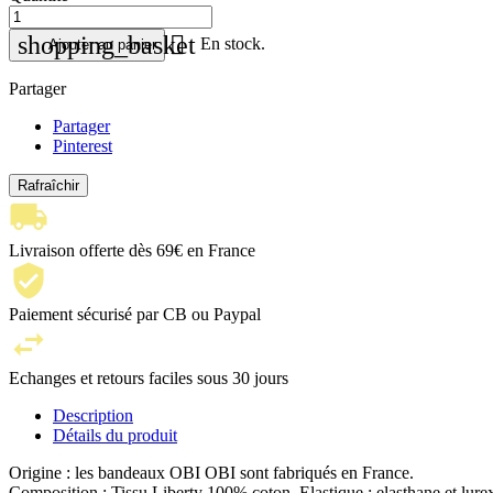

shopping_basket
En stock.
Ajouter au panier
Partager
Partager
Pinterest
Livraison offerte dès 69€ en France
Paiement sécurisé par CB ou Paypal
Echanges et retours faciles sous 30 jours
Description
Détails du produit
Origine : les bandeaux OBI OBI sont fabriqués en France.
Composition : Tissu Liberty 100% coton, Elastique : elasthane et lure