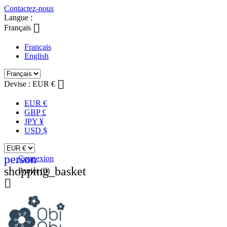
Contactez-nous
Langue :

Français
Français
English

Devise :
EUR €
EUR €
GBP £
JPY ¥
USD $
person
Connexion
shopping_basket
Panier
(0)
