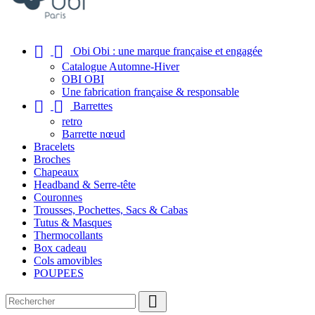


Obi Obi : une marque française et engagée
Catalogue Automne-Hiver
OBI OBI
Une fabrication française & responsable


Barrettes
retro
Barrette nœud
Bracelets
Broches
Chapeaux
Headband & Serre-tête
Couronnes
Trousses, Pochettes, Sacs & Cabas
Tutus & Masques
Thermocollants
Box cadeau
Cols amovibles
POUPEES
