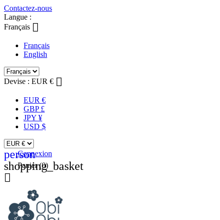
Contactez-nous
Langue :

Français
Français
English

Devise :
EUR €
EUR €
GBP £
JPY ¥
USD $
person
Connexion
shopping_basket
Panier
(0)
