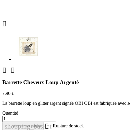



Barrette Cheveux Loup Argenté
7,90 €
La barrette loup en glitter argent signée OBI OBI est fabriquée avec 
Quantité

shopping_basket
Rupture de stock
Ajouter au panier