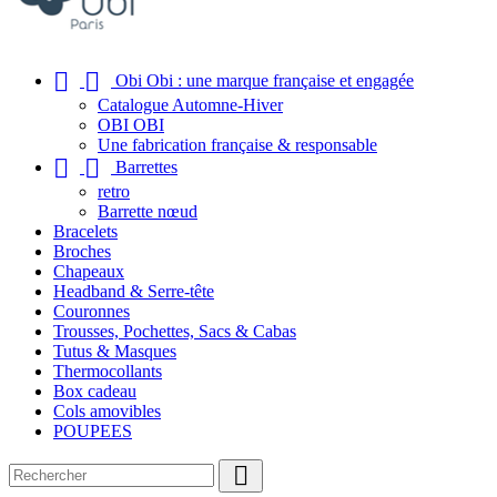


Obi Obi : une marque française et engagée
Catalogue Automne-Hiver
OBI OBI
Une fabrication française & responsable


Barrettes
retro
Barrette nœud
Bracelets
Broches
Chapeaux
Headband & Serre-tête
Couronnes
Trousses, Pochettes, Sacs & Cabas
Tutus & Masques
Thermocollants
Box cadeau
Cols amovibles
POUPEES
