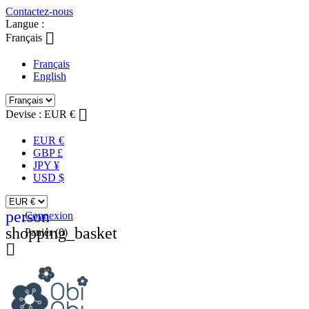
Contactez-nous
Langue :

Français
Français
English

Devise :
EUR €
EUR €
GBP £
JPY ¥
USD $
person
Connexion
shopping_basket
Panier
(0)
