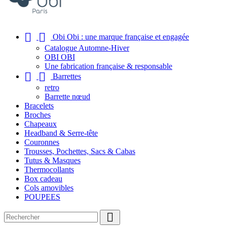


Obi Obi : une marque française et engagée
Catalogue Automne-Hiver
OBI OBI
Une fabrication française & responsable


Barrettes
retro
Barrette nœud
Bracelets
Broches
Chapeaux
Headband & Serre-tête
Couronnes
Trousses, Pochettes, Sacs & Cabas
Tutus & Masques
Thermocollants
Box cadeau
Cols amovibles
POUPEES
