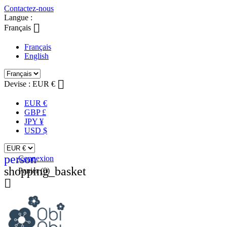
Contactez-nous
Langue :

Français
Français
English

Devise :
EUR €
EUR €
GBP £
JPY ¥
USD $
person
Connexion
shopping_basket
Panier
(0)
